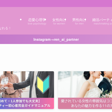
恋愛心理学
女性向け
男性向け
婚活パーテ
love psychology
for women
for men
matchmaking pa
なれる！
Instagram→ren_ai_partner