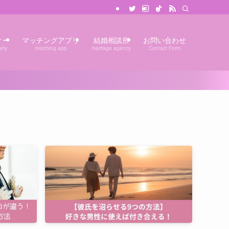
ィー
マッチングアプリ
結婚相談所
お問い合わせ
rty
matching app
marriage agency
Contact Form