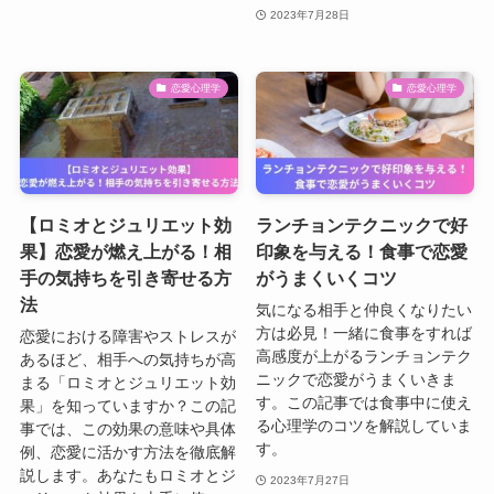
2023年7月28日
恋愛心理学
恋愛心理学
【ロミオとジュリエット効
ランチョンテクニックで好
果】恋愛が燃え上がる！相
印象を与える！食事で恋愛
手の気持ちを引き寄せる方
がうまくいくコツ
法
気になる相手と仲良くなりたい
方は必見！一緒に食事をすれば
恋愛における障害やストレスが
高感度が上がるランチョンテク
あるほど、相手への気持ちが高
ニックで恋愛がうまくいきま
まる「ロミオとジュリエット効
す。この記事では食事中に使え
果」を知っていますか？この記
る心理学のコツを解説していま
事では、この効果の意味や具体
す。
例、恋愛に活かす方法を徹底解
説します。あなたもロミオとジ
2023年7月27日