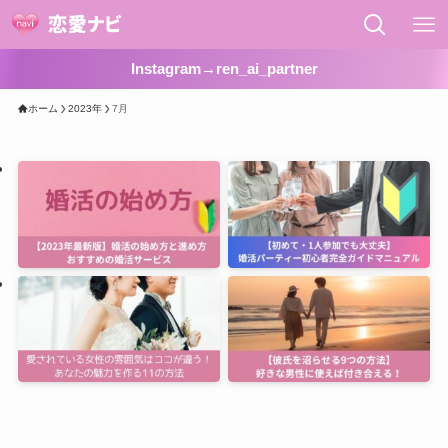
Instagram→ren_ai_partner
ホーム
2023年
7月