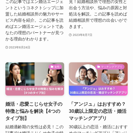
この記事ではエン婚活エージェ
見！結婚相談所で理想の女性と
ントというコネクトシップに加
出会う方法や、悩みの原因と対
盟した結婚相談所の魅力やサー
処法を解説。この記事を読めば
ビス内容を紹介。この記事を読
結婚相談所で理想の出会いがで
めばエン婚活エージェントであ
きます。
なたの理想のパートナーが見つ
2023年8月7日
かる理由がわかります。
2023年8月24日
女性
マッチングアプリ
婚活・恋愛こじらせ女子の
「アンジュ」はおすすめ？
特徴と悩みを解決【4つの
30歳以上限定の恋活・婚活
タイプ別】
マッチングアプリ
結婚適齢期の女性は必見！この
30歳以上の恋活・婚活におすす
記事では婚活こじらせ女子の特
めのマッチングアプリ「アンジ