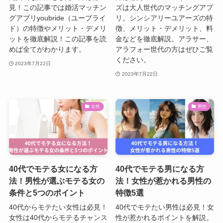
見！この記事では婚活マッチン
ズは大人世代のマッチングアプ
グアプリyoubride（ユーブライ
リ。シンシアリーユアーズの特
ド）の特徴やメリット・デメリ
徴、メリット・デメリット、料
ットを徹底解説！この記事を読
金などを徹底解説。アラサー、
めば全てがわかります。
アラフォー世代の方はぜひご覧
ください。
2023年7月22日
2023年7月22日
女性
男性
40代でモテる女になる方
40代でモテる男になる方
法！男性が選ぶモテる女の
法！女性が惹かれる男性の
条件と5つのポイント
特徴5選
40代からモテたい女性は必見！
40代でモテたい男性は必見！女
女性は40代からモテるチャンス
性が惹かれるポイントを解説。