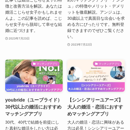
徴と改善方法を解説。あなたは
ュ」の特徴やメリット・デメリ
婚活こじらせ女子かもしれませ
ットを徹底解説。アンジュは、
んよ。この記事を読めば、こじ
30歳以上で真面目な出会いを求
らせ女子から脱却して幸せな結
める方にぴったりです。無料登
婚に近づけます。
録できますのでぜひご覧くださ
い。
2023年7月23日
2023年7月22日
マッチングアプリ
マッチングアプリ
youbride（ユーブライド）
【シンシアリーユアーズ】
30代以上の婚活におすすめ
大人の婚活・恋活におすす
マッチングアプリ
めマッチングアプリ
30代、40代で結婚を前提にし
大人の婚活・恋活に興味がある
た真剣な婚活をしたい方は必
方は必見！シンシアリーユアー