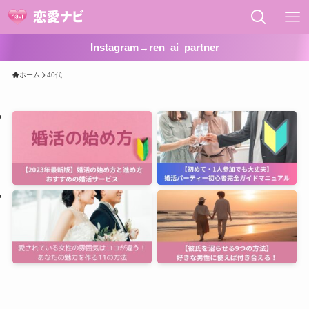
Instagram→ren_ai_partner
ホーム
40代