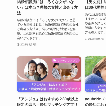
結婚相談所には「ろくな女がいな
【男女別】
い」は本当？理想の女性と出会う方
は30代男性
法
あなたは結婚
ますか？この
結婚相談所には「ろくな女がいない」と思っ
や条件を詳し
ている男性は必見！結婚相談所で理想の女性
談所に入会す
と出会う方法や、悩みの原因と対処法を解
方も教えます
説。この記事を読めば結婚相談所で理想の出
会いができます。
2023年8月7日
2023年8月7日
マッチングアプリ
「アンジュ」はおすすめ？30歳以上
youbrid
限定の恋活・婚活マッチングアプリ
の婚活にお