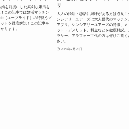
リ
で結婚を前提にした真剣な婚活を
見！この記事では婚活マッチン
大人の婚活・恋活に興味がある方は必見！
ride（ユーブライド）の特徴やメ
ンシアリーユアーズは大人世代のマッチン
リットを徹底解説！この記事を
アプリ。シンシアリーユアーズの特徴、メ
わかります。
ット・デメリット、料金などを徹底解説。
ラサー、アラフォー世代の方はぜひご覧く
さい。
2023年7月22日