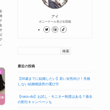
必
婚
アイ
マ
ポニーテール美少女図鑑
金
ポ
記
が
し
検索
最近の投稿
性
【30歳までに結婚したい】若い女性向け！失敗
しない結婚相談所の選び方
【naco-do】お試し・モニター制度はある？過去
の割引キャンペーンも