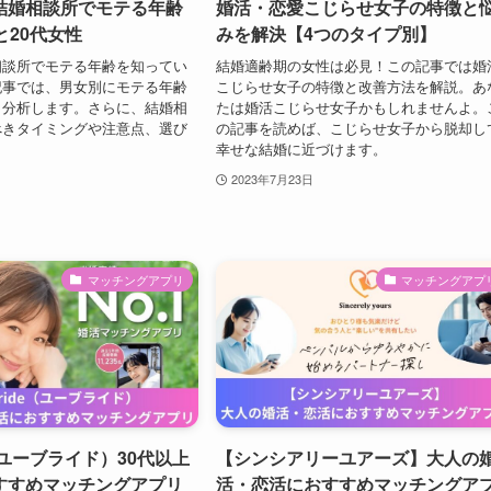
結婚相談所でモテる年齢
婚活・恋愛こじらせ女子の特徴と
と20代女性
みを解決【4つのタイプ別】
相談所でモテる年齢を知ってい
結婚適齢期の女性は必見！この記事では婚
記事では、男女別にモテる年齢
こじらせ女子の特徴と改善方法を解説。あ
く分析します。さらに、結婚相
たは婚活こじらせ女子かもしれませんよ。
べきタイミングや注意点、選び
の記事を読めば、こじらせ女子から脱却し
。
幸せな結婚に近づけます。
2023年7月23日
マッチングアプリ
マッチングアプ
e（ユーブライド）30代以上
【シンシアリーユアーズ】大人の
すすめマッチングアプリ
活・恋活におすすめマッチングア