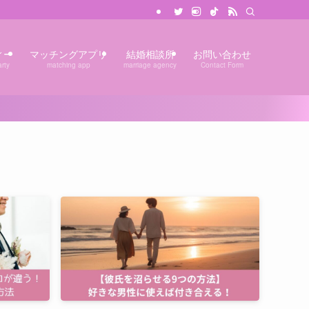
ィー
マッチングアプリ
結婚相談所
お問い合わせ
rty
matching app
marriage agency
Contact Form