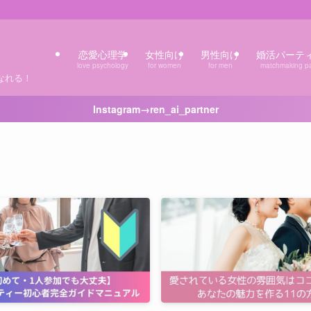
恋愛心理学
女性向け
男性向け
婚活パーテ
love psychology
for women
for men
matchmaking pa
なれる！
Instagram→ren_ai_partner