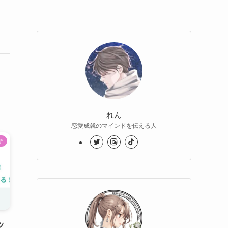
れん
恋愛成就のマインドを伝える人
所
ッ