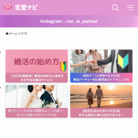
Instagram→ren_ai_partner
ホーム
評判