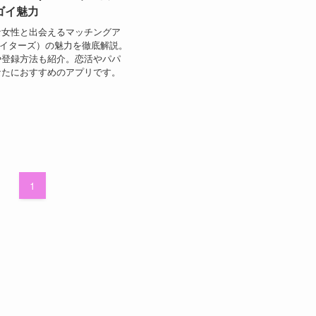
ゴイ魅力
な女性と出会えるマッチングア
s（ペイターズ）の魅力を徹底解説。
や登録方法も紹介。恋活やパパ
なたにおすすめのアプリです。
1