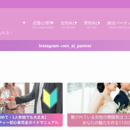
恋愛心理学
女性向け
男性向け
婚活パーテ
love psychology
for women
for men
matchmaking pa
なれる！
Instagram→ren_ai_partner