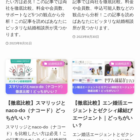
たい方は必見！この記事では両
記事では両社を徹底比較。料金
社を徹底比較。料金や会員数、
や会員数、申込可能人数などの
サポートなど5つの観点から分
観点から分析！この記事を読め
析！この記事を読めばあなたに
ばあなたにピッタリな結婚相談
ピッタリな結婚相談所が見つか
所が見つかります。
ります。
2023年8月30日
2023年8月31日
結婚相談所
結婚相談所
【徹底比較】スマリッジと
【徹底比較】エン婚活エー
naco-do（ナコード）どっ
ジェントとゼクシィ縁結び
ちがいい？
エージェント｜どっちがい
い？
スマリッジとnaco-do（ナコー
ド）を比較したい方は必見！こ
エン婚活エージェントとゼクシ
の記事ではオンライン結婚相談