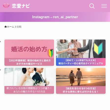
Instagram→ren_ai_partner
ホーム
比較