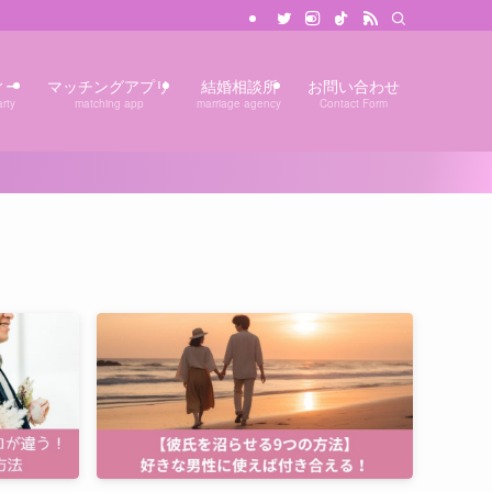
ィー
マッチングアプリ
結婚相談所
お問い合わせ
rty
matching app
marriage agency
Contact Form