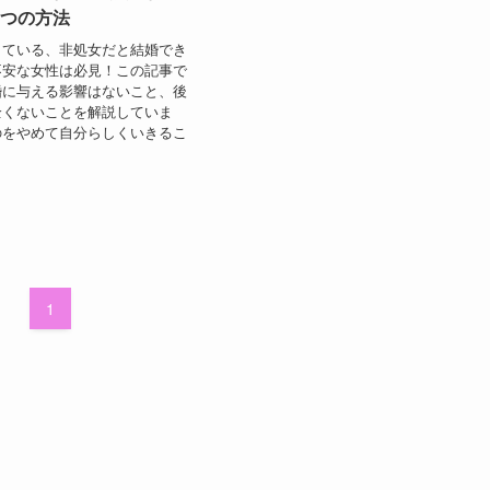
4つの方法
している、非処女だと結婚でき
不安な女性は必見！この記事で
婚に与える影響はないこと、後
全くないことを解説していま
のをやめて自分らしくいきるこ
。
1