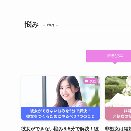
悩み
– tag –
新着記事
男性
彼女ができない悩みを5分で解決！彼
非処女は結