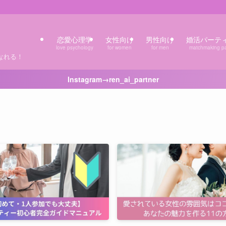
恋愛心理学
女性向け
男性向け
婚活パーテ
love psychology
for women
for men
matchmaking pa
なれる！
Instagram→ren_ai_partner