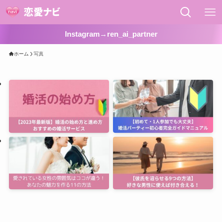
Instagram→ren_ai_partner
ホーム
写真