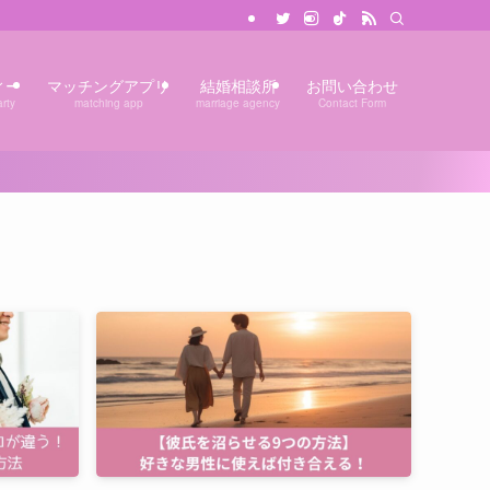
ィー
マッチングアプリ
結婚相談所
お問い合わせ
rty
matching app
marriage agency
Contact Form