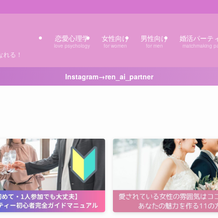
恋愛心理学
女性向け
男性向け
婚活パーテ
love psychology
for women
for men
matchmaking pa
なれる！
Instagram→ren_ai_partner