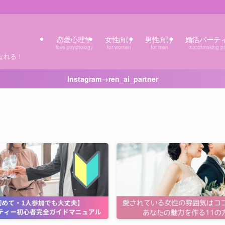
恋愛心理学
女性向け
男性向け
婚活パーテ
love psychology
for women
for men
matchmaking pa
なれる！
Instagram→ren_ai_partner