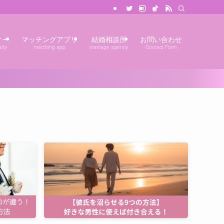
ィー
マッチングアプリ
結婚相談所
お問い合わせ
rty
matching app
marriage agency
Contact Form