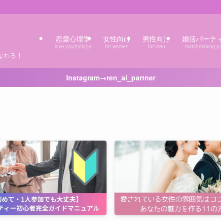
恋愛心理学
女性向け
男性向け
婚活パーテ
love psychology
for women
for men
matchmaking pa
なれる！
Instagram→ren_ai_partner