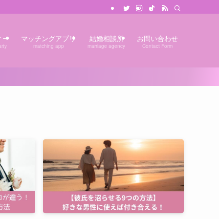
ィー
マッチングアプリ
結婚相談所
お問い合わせ
rty
matching app
marriage agency
Contact Form